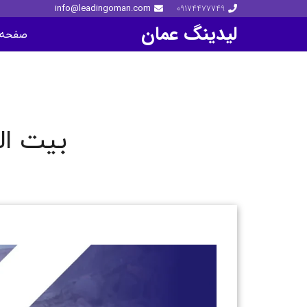
info@leadingoman.com
09174477749
لیدینگ عمان
صفحه 
بیت ال