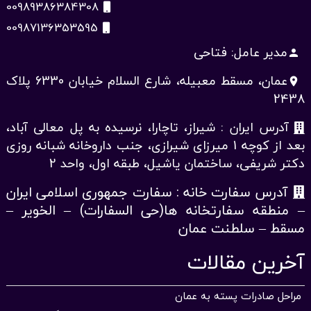
00989386384308
00987136353595
مدیر عامل: فتاحی
person
عمان، مسقط معبیله، شارع السلام خیابان 6330 پلاک
place
2438
آدرس ایران : شیراز، تاچارا، نرسیده به پل معالی آباد،
بعد از کوچه 1 میرزای شیرازی، جنب داروخانه شبانه روزی
دکتر شریفی، ساختمان یاشیل، طبقه اول، واحد 2
آدرس سفارت خانه : سفارت جمهوری اسلامی ایران
– منطقه سفارتخانه ها(حی السفارات) – الخویر –
مسقط – سلطنت عمان
آخرین مقالات
مراحل صادرات پسته به عمان