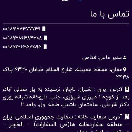
تماس با ما
00989174477749
00989386384308
00987136353595
مدیر عامل: فتاحی
person
عمان، مسقط معبیله، شارع السلام خیابان 6330 پلاک
place
2438
آدرس ایران : شیراز، تاچارا، نرسیده به پل معالی آباد،
بعد از کوچه 1 میرزای شیرازی، جنب داروخانه شبانه روزی
دکتر شریفی، ساختمان یاشیل، طبقه اول، واحد 2
آدرس سفارت خانه : سفارت جمهوری اسلامی ایران
– منطقه سفارتخانه ها(حی السفارات) – الخویر –