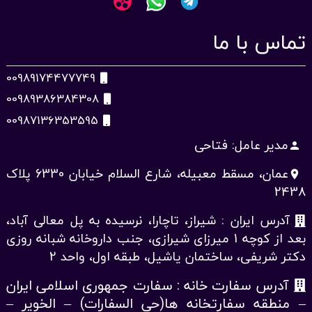
تماس با ما
00989174477749
00989386384308
00987136353595
مدیر عامل: فتاحی
person
عمان، مسقط معبیله، شارع السلام خیابان 6330 پلاک
place
2438
آدرس ایران : شیراز، تاچارا، نرسیده به پل معالی آباد،
بعد از کوچه 1 میرزای شیرازی، جنب داروخانه شبانه روزی
دکتر شریفی، ساختمان یاشیل، طبقه اول، واحد 2
آدرس سفارت خانه : سفارت جمهوری اسلامی ایران
– منطقه سفارتخانه ها(حی السفارات) – الخویر –