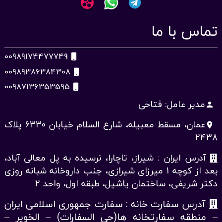
تماس با ما
00989174477749
00989386384308
00987136353595
مدیر عامل: فتاحی
person
عمان، مسقط معبیله، شارع السلام خیابان 6330 پلاک
place
2438
آدرس ایران : شیراز، تاچارا، نرسیده به پل معالی آباد،
بعد از کوچه 1 میرزای شیرازی، جنب داروخانه شبانه روزی
دکتر شریفی، ساختمان یاشیل، طبقه اول، واحد 2
آدرس سفارت خانه : سفارت جمهوری اسلامی ایران
– منطقه سفارتخانه ها(حی السفارات) – الخویر –