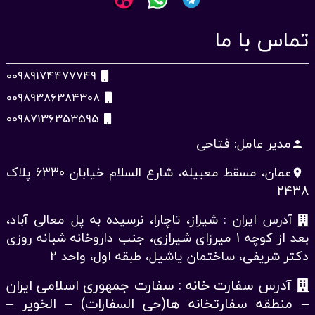
تماس با ما
00989174477749
00989386384308
00987136353595
مدیر عامل: فتاحی
person
عمان، مسقط معبیله، شارع السلام خیابان 6330 پلاک
place
2438
آدرس ایران : شیراز، تاچارا، نرسیده به پل معالی آباد،
بعد از کوچه 1 میرزای شیرازی، جنب داروخانه شبانه روزی
دکتر شریفی، ساختمان یاشیل، طبقه اول، واحد 2
آدرس سفارت خانه : سفارت جمهوری اسلامی ایران
– منطقه سفارتخانه ها(حی السفارات) – الخویر –