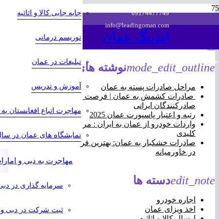
جابه جایی کالا و اثاثیه
09174477749
info@leadingoman.com
لیدینگ عمان
توریسم درمانی
خدمات بیشتر ما
تبلیغات در عمان
mode_edit_outline
نوشته های تازه
آموزش و تدریس
مراحل صادرات پسته به عمان
صادرات کشمش به عمان | فرصت طلایی برای
صادرکنندگان ایرانی
مهاجرت اتباع افغانستان به
رتبه و اعتبار پاسپورت عمان 2025
واردات خودرو از عمان به ایران : مراحل، هزینه‌ها و نکات
کلیدی
نمایشگاه های عمان در سال 025
صادرات خشکبار به عمان: بهترین فرصت برای سودآوری
در خاورمیانه
مهاجرت به دبی و امارا
edit_note
دسته ها
سرمایه گذاری در دبی
اجاره خودرو
اخذ ویزای عمان
ثبت شرکت در دبی و 
ارسال کالا و اثاثیه