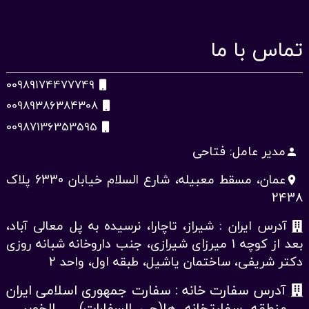
تماس با ما
00989174477749
00989386384308
00987136353595
مدیر عامل: فتاحی
person
عمان، مسقط معبیله، شارع السلام خیابان 6330 پلاک
place
2438
آدرس ایران : شیراز، تاچارا، نرسیده به پل معالی آباد،
بعد از کوچه 1 میرزای شیرازی، جنب داروخانه شبانه روزی
دکتر شریفی، ساختمان یاشیل، طبقه اول، واحد 2
آدرس سفارت خانه : سفارت جمهوری اسلامی ایران
– منطقه سفارتخانه ها(حی السفارات) – الخویر –